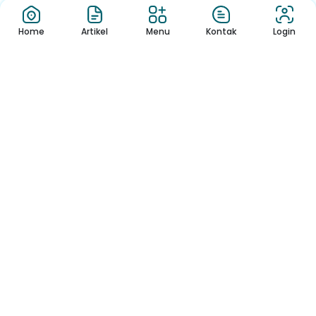
Home
Artikel
Menu
Kontak
Login
Pisah Sambut
08.00 s.d Selesai
Pengumuman
Sekolah
Pengumuman